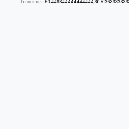
Геолокація:
50.449844444444444,30.51363333333