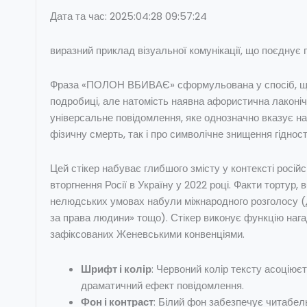
Дата та час: 2025:04:28 09:57:24
виразний приклад візуальної комунікації, що поєднує 
Фраза «ПОЛОН ВБИВАЄ» сформульована у спосіб, що м
подробиці, але натомість наявна афористична лаконіч
універсальне повідомлення, яке однозначно вказує на
фізичну смерть, так і про символічне знищення гідності
Цей стікер набуває глибшого змісту у контексті росій
вторгнення Росії в Україну у 2022 році. Факти тортур
нелюдських умовах набули міжнародного розголосу (д
за права людини» тощо). Стікер виконує функцію нага
зафіксованих Женевськими конвенціями.
Шрифт і колір
: Червоний колір тексту асоціює
драматичний ефект повідомлення.
Фон і контраст
: Білий фон забезпечує читабельн