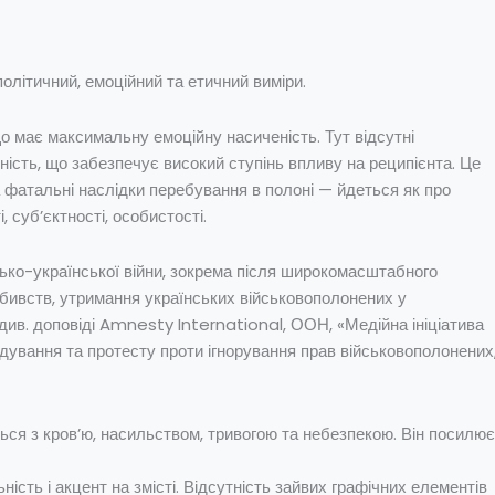
політичний, емоційний та етичний виміри.
ає максимальну емоційну насиченість. Тут відсутні
ність, що забезпечує високий ступінь впливу на реципієнта. Це
 фатальні наслідки перебування в полоні — йдеться як про
, суб’єктності, особистості.
сько-української війни, зокрема після широкомасштабного
, вбивств, утримання українських військовополонених у
ив. доповіді Amnesty International, ООН, «Медійна ініціатива
дування та протесту проти ігнорування прав військовополонених
ться з кров’ю, насильством, тривогою та небезпекою. Він посилює
ість і акцент на змісті. Відсутність зайвих графічних елементів