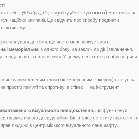
ті.
rudenko, @
katya_flo
, dsgn by @manya.aaa.a) – вказівка на
унікаційної кампанії. Це свідчить про спробу поєднати
о активізму.
рнення уваги до теми, що часто маргіналізується в
йна і меморіальна
: з одного боку, це заклик до дії (звільнення,
у солідарності з полоненими. У цьому сенсі стікер набуває риси
іж яскравим зеленим тлом і біло-червоним стікером) вказує на
а простір пам’яті та спротиву, а стікер — на інструмент
навантаженого візуального повідомлення
, що функціонує
кер травматичного досвіду війни. Він втілює естетику протесту та
 прав людини в центр міського візуального ландшафту.