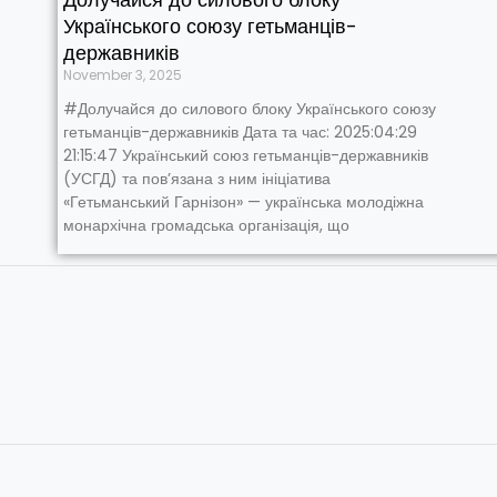
Українського союзу гетьманців-
державників
November 3, 2025
#Долучайся до силового блоку Українського союзу
гетьманців-державників Дата та час: 2025:04:29
21:15:47 Український союз гетьманців-державників
(УСГД) та пов’язана з ним ініціатива
«Гетьманський Гарнізон» — українська молодіжна
монархічна громадська організація, що