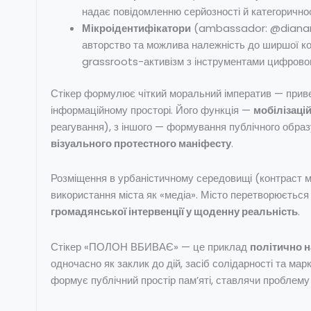
надає повідомленню серйозності й категоричнос
Мікроідентифікатори
(ambassador: @dianar
авторство та можлива належність до ширшої ком
grassroots-активізм з інструментами цифровог
Стікер формулює чіткий моральний імператив — приве
інформаційному просторі. Його функція —
мобілізаці
реагування), з іншого — формування публічного образ
візуального протестного маніфесту
.
Розміщення в урбаністичному середовищі (контраст м
використання міста як «медіа». Місто перетворюється н
громадянської інтервенції у щоденну реальність
.
Стікер «ПОЛОН ВБИВАЄ» — це приклад
політично 
одночасно як заклик до дій, засіб солідарності та мар
формує публічний простір пам’яті, ставлячи проблему