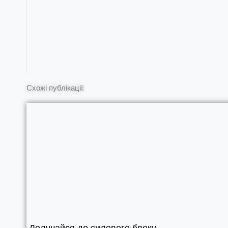
Схожі публікації:
Долучайся до силового блоку