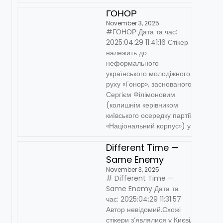
ГОНОР
November 3, 2025
#ГОНОР Дата та час:
2025:04:29 11:41:16 Стікер
належить до
неформального
українського молодіжного
руху «Гонор», заснованого
Сергієм Філімоновим
(колишнім керівником
київського осередку партії
«Національний корпус») у
Different Time —
Same Enemy
November 3, 2025
# Different Time —
Same Enemy Дата та
час: 2025:04:29 11:31:57
Автор невідомий.Схожі
стікери з’являлися у Києві,