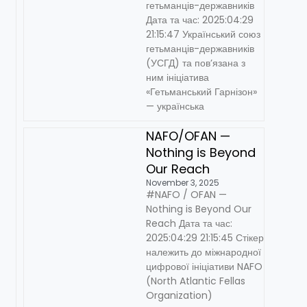
гетьманців-державників
Дата та час: 2025:04:29
21:15:47 Український союз
гетьманців-державників
(УСГД) та пов’язана з
ним ініціатива
«Гетьманський Гарнізон»
— українська
NAFO/OFAN —
Nothing is Beyond
Our Reach
November 3, 2025
#NAFO / OFAN —
Nothing is Beyond Our
Reach Дата та час:
2025:04:29 21:15:45 Стікер
належить до міжнародної
цифрової ініціативи NAFO
(North Atlantic Fellas
Organization)