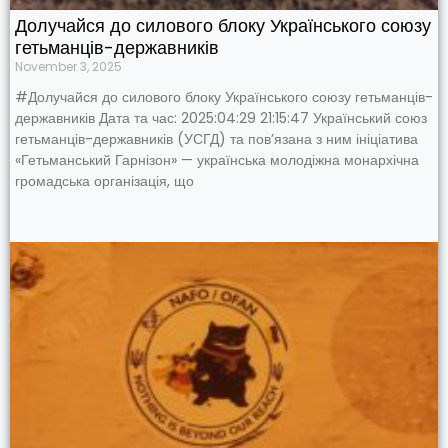
Долучайся до силового блоку Українського союзу
гетьманців-державників
November 3, 2025
#Долучайся до силового блоку Українського союзу гетьманців-
державників Дата та час: 2025:04:29 21:15:47 Український союз
гетьманців-державників (УСГД) та пов’язана з ним ініціатива
«Гетьманський Гарнізон» — українська молодіжна монархічна
громадська організація, що