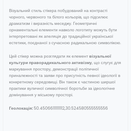
Візуальний стиль стікера побудований на контрасті
чорного, червоного та білого кольорів, що підсилює
драматизм і виразність меседжу. Геометричні
орнаментальні елементи навколо логотипу можуть бути
інтерпретовані як апеляція до традиційної української
естетики, поєднаної з сучасною радикальною символікою.
Цей стікер можна розглядати як елемент
візуальної
культури праворадикального активізму
, що слугує для
маркування простору, демонстрації політичної
приналежності та заяви про присутність певної ідеології в
конкретному середовищі. Він також є частиною ширшої
практики вуличної символічної боротьби за ідеологічне
домінування у міському просторі.
Геолокація:
50.45066111111112,30.524580555555556