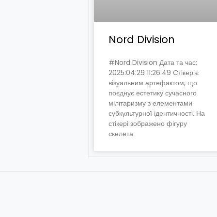
Nord Division
#Nord Division Дата та час:
2025:04:29 11:26:49 Cтікер є
візуальним артефактом, що
поєднує естетику сучасного
мілітаризму з елементами
субкультурної ідентичності. На
стікері зображено фігуру
скелета