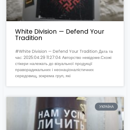
White Division — Defend Your
Tradition
#White Division — Defend Your Tradition Дата та
час: 2025:04:29 11:27:04 Авторство невідоме.Схожі
стікери належать до візуальної продукції
праворадикальних і неонаціоналістичних
середовищ, зокрема груп, які
УКРАЇНА