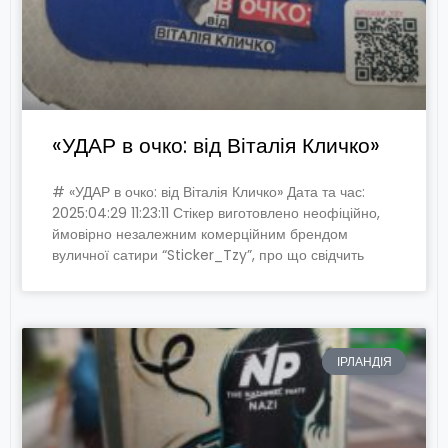
«УДАР в очко: від Віталія Кличко»
# «УДАР в очко: від Віталія Кличко» Дата та час:
2025:04:29 11:23:11 Стікер виготовлено неофіційно,
ймовірно незалежним комерційним брендом
вуличної сатири “Sticker_Tzy”, про що свідчить
ІРЛАНДІЯ