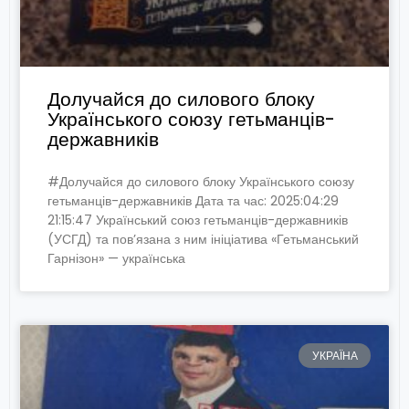
Долучайся до силового блоку
Українського союзу гетьманців-
державників
#Долучайся до силового блоку Українського союзу
гетьманців-державників Дата та час: 2025:04:29
21:15:47 Український союз гетьманців-державників
(УСГД) та пов’язана з ним ініціатива «Гетьманський
Гарнізон» — українська
УКРАЇНА