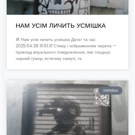
НАМ УСІМ ЛИЧИТЬ УСМІШКА
# Нам усім личить усмішка Датат та час:
2025:04:28 10:51:31 Стікер і зображенням черепа —
приклад візуального повідомлення, яке поєднує
чорний гумор, естетику смерті, та
УКРАЇНА