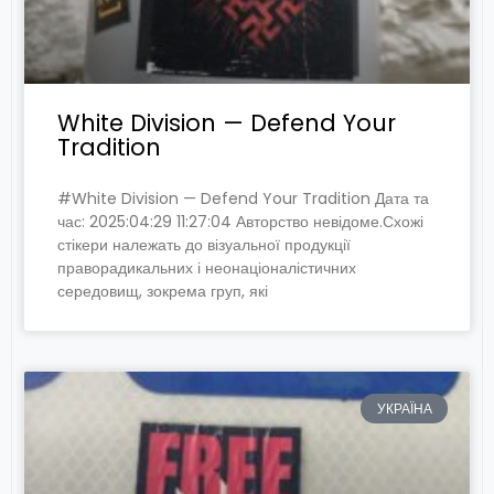
White Division — Defend Your
Tradition
#White Division — Defend Your Tradition Дата та
час: 2025:04:29 11:27:04 Авторство невідоме.Схожі
стікери належать до візуальної продукції
праворадикальних і неонаціоналістичних
середовищ, зокрема груп, які
УКРАЇНА