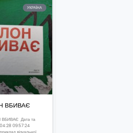
УКРАЇНА
Н ВБИВАЄ
 ВБИВАЄ Дата та
:04:28 09:57:24
приклад візуальної