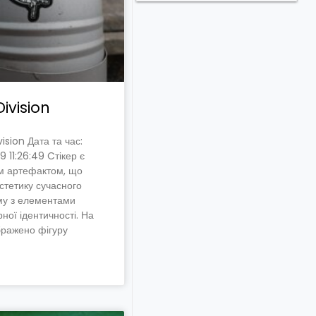
ivision
ision Дата та час:
9 11:26:49 Cтікер є
им артефактом, що
стетику сучасного
му з елементами
рної ідентичності. На
ображено фігуру