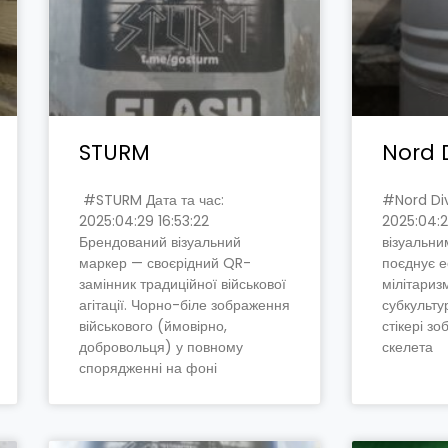
STURM
Nord D
#STURM Дата та час:
#Nord Div
2025:04:29 16:53:22
2025:04:2
Брендований візуальний
візуальн
маркер — своєрідний QR-
поєднує е
замінник традиційної військової
мілітариз
агітації. Чорно-біле зображення
субкульту
військового (ймовірно,
стікері з
добровольця) у повному
скелета
спорядженні на фоні