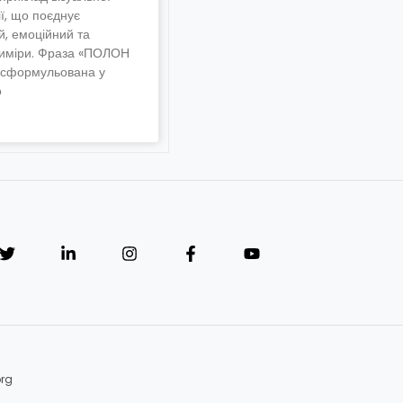
ії, що поєднує
й, емоційний та
виміри. Фраза «ПОЛОН
сформульована у
о
org